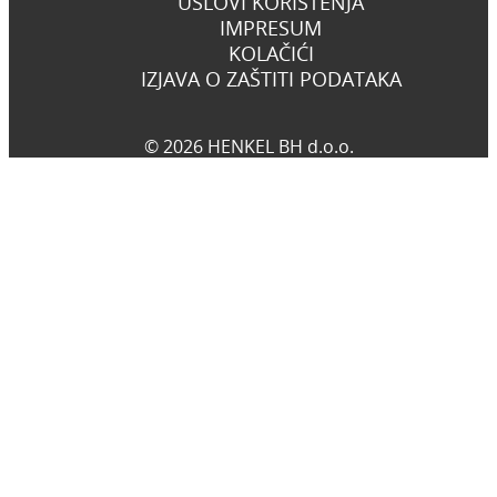
USLOVI KORIŠTENJA
IMPRESUM
KOLAČIĆI
IZJAVA O ZAŠTITI PODATAKA
© 2026 HENKEL BH d.o.o.