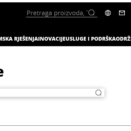
MSKA RJEŠENJA
INOVACIJE
USLUGE I PODRŠKA
ODRŽ
e