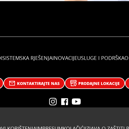
I
SISTEMSKA RJEŠENJA
INOVACIJE
USLUGE I PODRŠKA
O
KONTAKTIRAJTE NAS
PRODAJNE LOKACIJE
VI KORIŠTENJA
IMPRESUM
KOLAČIĆI
IZJAVA O ZAŠTITI