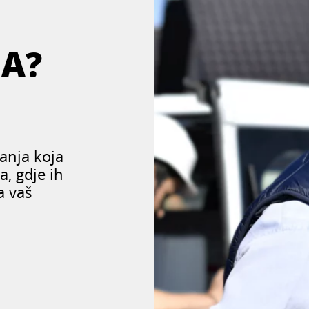
JA?
anja koja
, gdje ih
a vaš