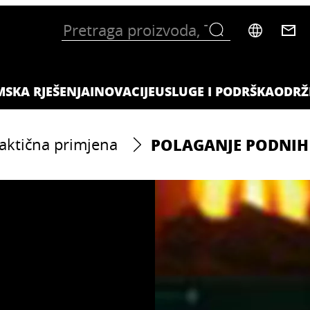
MSKA RJEŠENJA
INOVACIJE
USLUGE I PODRŠKA
ODRŽ
POLAGANJE PODNIH
aktična primjena
H