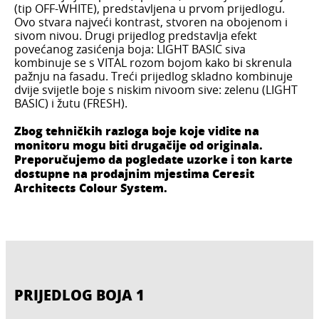
(tip OFF-WHITE), predstavljena u prvom prijedlogu.
Ovo stvara najveći kontrast, stvoren na obojenom i
sivom nivou. Drugi prijedlog predstavlja efekt
povećanog zasićenja boja: LIGHT BASIC siva
kombinuje se s VITAL rozom bojom kako bi skrenula
pažnju na fasadu. Treći prijedlog skladno kombinuje
dvije svijetle boje s niskim nivoom sive: zelenu (LIGHT
BASIC) i žutu (FRESH).
Zbog tehničkih razloga boje koje vidite na
monitoru mogu biti drugačije od originala.
Preporučujemo da pogledate uzorke i ton karte
dostupne na prodajnim mjestima Ceresit
Architects Colour System.
PRIJEDLOG BOJA 1