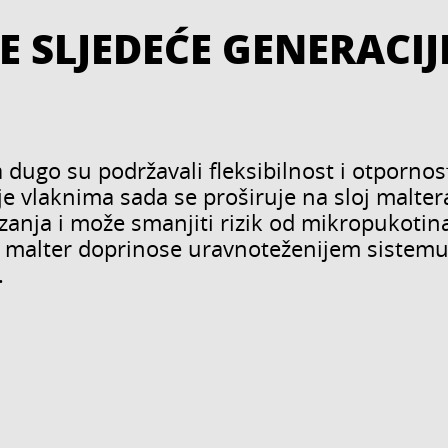
 SLJEDEĆE GENERACIJ
a dugo su podržavali fleksibilnost i otporno
je vlaknima sada se proširuje na sloj malte
anja i može smanjiti rizik od mikropukotin
 i malter doprinose uravnoteženijem sistemu 
.