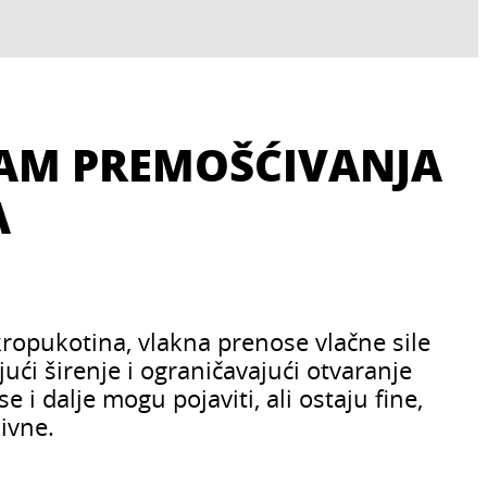
AM PREMOŠĆIVANJA
A
ropukotina, vlakna prenose vlačne sile
ući širenje i ograničavajući otvaranje
e i dalje mogu pojaviti, ali ostaju fine,
sivne.