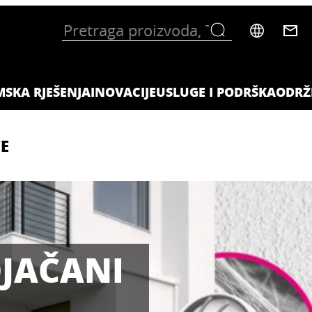
MSKA RJEŠENJA
INOVACIJE
USLUGE I PODRŠKA
ODRŽ
CE
JAČANI