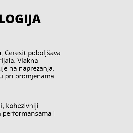
LOGIJA
, Ceresit poboljšava
ijala. Vlakna
je na naprezanja,
ju pri promjenama
, kohezivniji
im performansama i