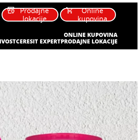
Prodajne
Online
lokacije
kupovina
ONLINE KUPOVINA
IVOST
CERESIT EXPERT
PRODAJNE LOKACIJE