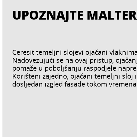
UPOZNAJTE MALTERE
Ceresit temeljni slojevi ojačani vlaknim
Nadovezujući se na ovaj pristup, ojačan
pomaže u poboljšanju raspodjele naprez
Korišteni zajedno, ojačani temeljni sloj
dosljedan izgled fasade tokom vremena