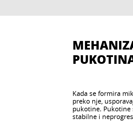
MEHANIZ
PUKOTIN
Kada se formira mik
preko nje, usporavaj
pukotine. Pukotine s
stabilne i neprogre