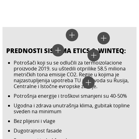
PREDNOSTI SISTEMA ETICS & WINTEQ:
Potrošači koji su se odlučili za termoizolacione
proizvode 2019. su uštedili otprilike 58.5 miliona
metričkih tona emisije CO2. Regije u kojima je
najzastupljenija upotreba TU proizvoda su Rusija,
Centralne i Istočne evropske zemlje.
Potrošnja energije i troškovi smanjeni su 40-50%
Ugodna i zdrava unutrašnja klima, gubitak topline
sveden na minimum
Bez plijesni i vlage
Dugotrajnost fasade