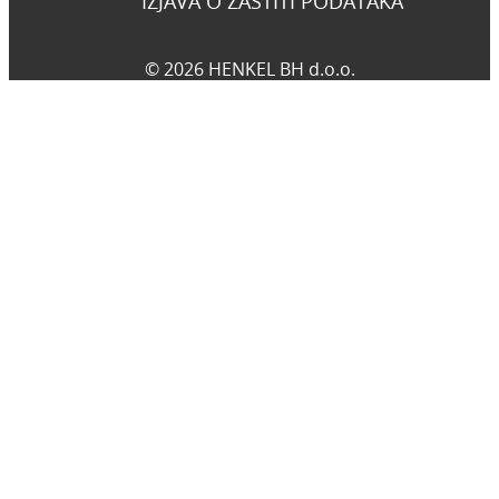
IZJAVA O ZAŠTITI PODATAKA
© 2026 HENKEL BH d.o.o.