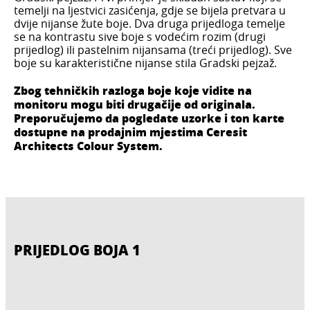
temelji na ljestvici zasićenja, gdje se bijela pretvara u
dvije nijanse žute boje. Dva druga prijedloga temelje
se na kontrastu sive boje s vodećim rozim (drugi
prijedlog) ili pastelnim nijansama (treći prijedlog). Sve
boje su karakteristične nijanse stila Gradski pejzaž.
Zbog tehničkih razloga boje koje vidite na
monitoru mogu biti drugačije od originala.
Preporučujemo da pogledate uzorke i ton karte
dostupne na prodajnim mjestima Ceresit
Architects Colour System.
PRIJEDLOG BOJA 1