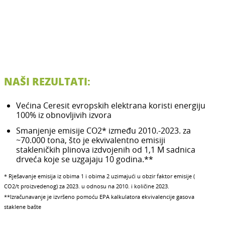
NAŠI REZULTATI:
Većina Ceresit evropskih elektrana koristi energiju
100% iz obnovljivih izvora
Smanjenje emisije CO2* između 2010.-2023. za
~70.000 tona, što je ekvivalentno emisiji
stakleničkih plinova izdvojenih od 1,1 M sadnica
drveća koje se uzgajaju 10 godina.**
* Rješavanje emisija iz obima 1 i obima 2 uzimajući u obzir faktor emisije (
CO2/t proizvedenog) za 2023. u odnosu na 2010. i količine 2023.
**Izračunavanje je izvršeno pomoću EPA kalkulatora ekvivalencije gasova
staklene bašte