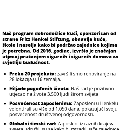
Naš program dobrodošlice kući, sponzorisan od
strane Fritz Henkel Stiftung, obnavlja kuće,
škole i naselja kako bi podržao zajednice kojima
je potrebna. Od 2016. godine, izvršio je značajan
utjecaj pružanjem sigurnih i sigurnih domova za
svjetliju budućnost.
Preko 20 projekata:
završili smo renoviranje na
28 lokacija u 16 zemalja.
Hiljade pogođenih života:
Naš rad je pozitivno
utjecao na živote 3.500 ljudi širom svijeta.
Posvećenost zaposlenima:
Zaposleni u Henkelu
volontirali su više od 1.050 dana, pokazujući svoju
posvećenost društvenoj odgovornosti.
Globalni timski rad:
Zaposleni iz raznih krajeva
svijeta udružili su se kako bi izgradili jače zajednice.