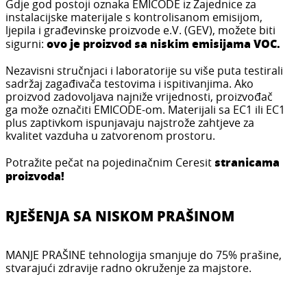
Gdje god postoji oznaka EMICODE iz Zajednice za
instalacijske materijale s kontrolisanom emisijom,
ljepila i građevinske proizvode e.V. (GEV), možete biti
ovo je proizvod sa niskim emisijama VOC.
sigurni:
Nezavisni stručnjaci i laboratorije su više puta testirali
sadržaj zagađivača testovima i ispitivanjima. Ako
proizvod zadovoljava najniže vrijednosti, proizvođač
ga može označiti EMICODE-om. Materijali sa EC1 ili EC1
plus zaptivkom ispunjavaju najstrože zahtjeve za
kvalitet vazduha u zatvorenom prostoru.
stranicama
Potražite pečat na pojedinačnim Ceresit
proizvoda!
RJEŠENJA SA NISKOM PRAŠINOM
MANJE PRAŠINE tehnologija smanjuje do 75% prašine,
stvarajući zdravije radno okruženje za majstore.