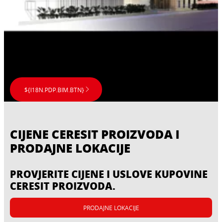
i thermo-fasadni sistemi
of Nature, veoma lako ćete dobiti inspiraciju
za izbor najbolje moguće boje za vaš dom.
${I18N.PDP.BIM.BTN}
CIJENE CERESIT PROIZVODA I
PRODAJNE LOKACIJE
PROVJERITE CIJENE I USLOVE KUPOVINE
CERESIT PROIZVODA.
PRODAJNE LOKACIJE