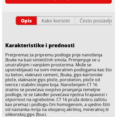
Opis
Kako koristiti
Često postavljen
Karakteristike i prednosti
Pretpremaz za pripremu podloge prije nanošenja
žbuke na bazi sintetičnih smola. Primjenjuje se u
unutrašnjim i vanjskim prostorima. Može se
upotrebljavati na svim mineralnim podlogama kao što
su beton, vlaknasti cement, žbuka, gips-kartonske
ploče, vlaknaste gips ploče, porobeton, ploče od
iverice i stabilni slojevi boja. Nanošenjem CT 16
znatno se povećava svojstvo prianjanja temeljne
podloge, te se također povećava njezina hrapavost i
otpornost na ogrebotine. CT 16 pruža dobru zaštitu
kao premaz i podlogu čini homogenom, a ujedno štiti
od nastanka mrlja na obojanoj akrilnoj, mineralnoj ili
silikonskoj gips žbuci.