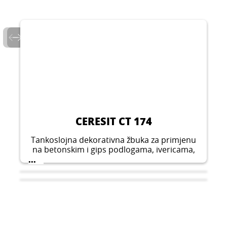
CERESIT CT 174
Tankoslojna dekorativna žbuka za primjenu
na betonskim i gips podlogama, ivericama,
klasičnim žbukama, vlaknastim gips pločama
...
i drugdje. Paropropusna, niske upojnosti i
otporna na prljavštinu.