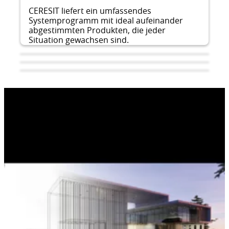
CERESIT liefert ein umfassendes
Systemprogramm mit ideal aufeinander
abgestimmten Produkten, die jeder
Situation gewachsen sind.
Vaša vizija, naše boje.
Praktična primjena - Ceresit
Sistemska rješenja za montažne
Ceresit nudi sistemska rješenja za Vašu
Praktična primjena polaganja podnih obloga
konstrukcije
fasade! Uz pomoć široke palete boja Colours