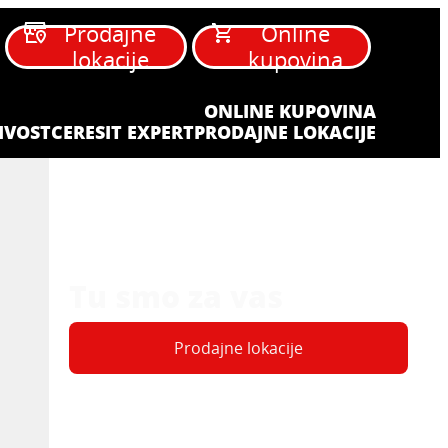
Prodajne
Online
lokacije
kupovina
ONLINE KUPOVINA
IVOST
CERESIT EXPERT
PRODAJNE LOKACIJE
Tu smo za vas
Prodajne lokacije