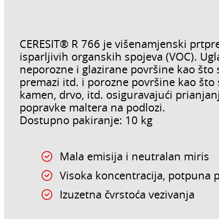
CERESIT® R 766 je višenamjenski prtpr
isparljivih organskih spojeva (VOC). Ug
neporozne i glazirane površine kao što 
premazi itd. i porozne površine kao što 
kamen, drvo, itd. osiguravajući prianjan
popravke maltera na podlozi.
Dostupno pakiranje: 10 kg
Mala emisija i neutralan miris
Visoka koncentracija, potpuna 
Izuzetna čvrstoća vezivanja