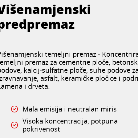
Višenamjenski
predpremaz
Višenamjenski temeljni premaz - Koncentrir
temeljni premaz za cementne ploče, betons
podove, kalcij-sulfatne ploče, suhe podove z
izravnavanje, asfalt, keramičke pločice i pod
kamena i drveta.
Mala emisija i neutralan miris
Visoka koncentracija, potpuna
pokrivenost