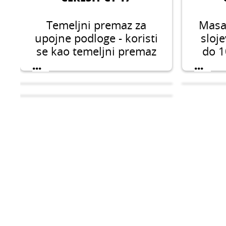
Temeljni premaz za
Masa 
upojne podloge - koristi
sloje
se kao temeljni premaz
do 
za vanjsku i unutarnju
nan
...
...
površinu prije, na
beto
primjer, lijepljenja
d
keramičkih pločica,
lakiranja površine,
lijepljenja izolacijskih
ploča i drugo.
CERESIT CL 51
CERESIT CN 94
Fleksibilna 1-
Viso
Snažan specijalni
komponentna brtvena
ljep