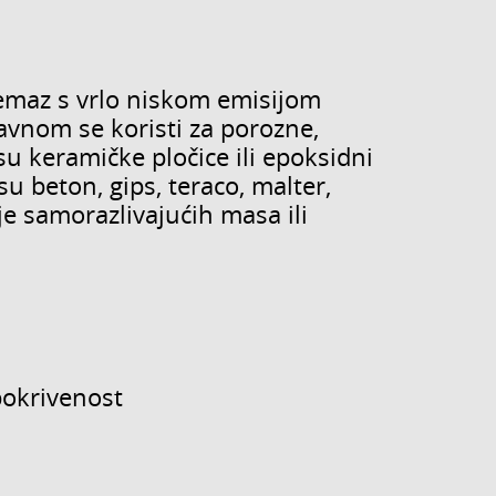
emaz s vrlo niskom emisijom
lavnom se koristi za porozne,
su keramičke pločice ili epoksidni
su beton, gips, teraco, malter,
je samorazlivajućih masa ili
pokrivenost