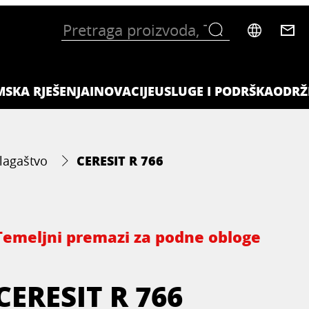
MSKA RJEŠENJA
INOVACIJE
USLUGE I PODRŠKA
ODRŽ
CERESIT R 766
lagaštvo
Temeljni premazi za podne obloge
CERESIT R 766