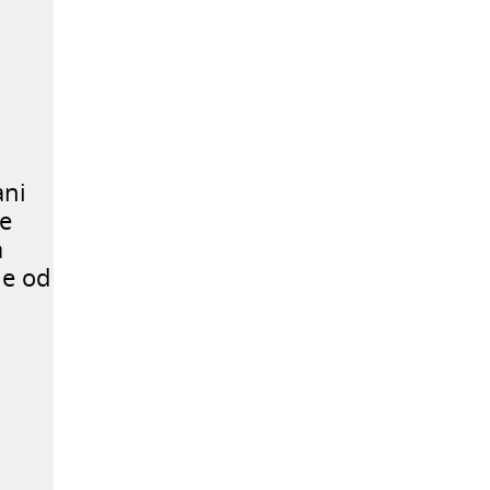
ani
ke
a
ne od