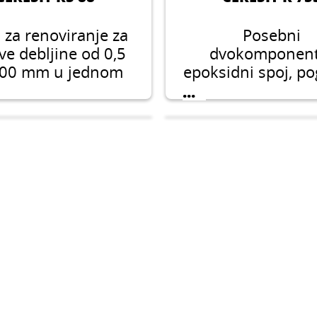
za renoviranje za
Posebni
ve debljine od 0,5
dvokomponent
100 mm u jednom
epoksidni spoj, p
osu, pogodna za
kao površins
...
nske podove i sve
membrana za suzb
ruge podloge
zaostale vlage
cementnim oblog
betonima s relat
vlagom do 98%. M
koristiti za pop
pukotina i jača
poroznih podlog
vezivnog sreds
CERESIT CM 17
CERESIT CN 6
kofleksibilno GEL
Samoizravnajuća
ilo sa Fibre Force
za podove u debl