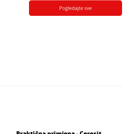
a bazi
obradu podloga prije
Pogledajte sve
z
izravnavajuće obrade.
...
ez
Prikladno za prethodnu
mo
obradu upojnog
na, za
cementa, anhidritnih
e.
podova i betonskih
podloga prije upotrebe
Ceresit izravnavajućih
spojeva.
Praktična primjena - Ceresit