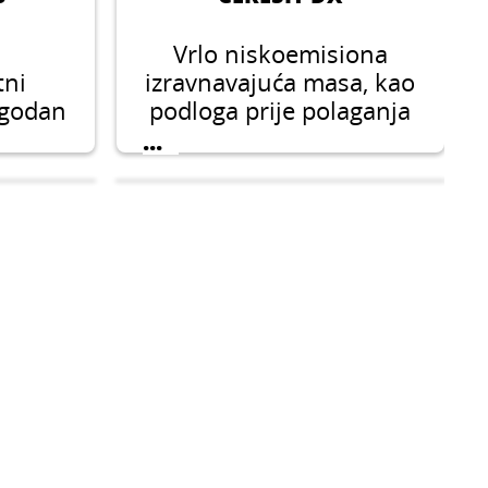
Vrlo niskoemisiona
ni
izravnavajuća masa, kao
ogodan
podloga prije polaganja
ka
svih vrsta drvenih
...
ijanje
podova, (parketa,
 u
ljepljenih laminatnih
ama i
ploča, mozaika)
ivnom
podkonstrukcijskih
ože se
ploča i svih vrsta podnih
ravak
obloga, npr. keramičke
nje
pločice, tekstil, pluto,
a kao
PVC, vinil ili završni
tva.
premazi.
9
CERESIT R 777
 masa
Disperzijski premaz bez
jini
otapala za prethodnu