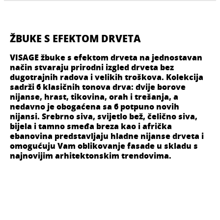
ŽBUKE S EFEKTOM DRVETA
VISAGE žbuke s efektom drveta na jednostavan
način stvaraju prirodni izgled drveta bez
dugotrajnih radova i velikih troškova. Kolekcija
sadrži 6 klasičnih tonova drva: dvije borove
nijanse, hrast, tikovina, orah i trešanja, a
nedavno je obogaćena sa 6 potpuno novih
nijansi. Srebrno siva, svijetlo bež, čelično siva,
bijela i tamno smeđa breza kao i afrička
ebanovina predstavljaju hladne nijanse drveta i
omogućuju Vam oblikovanje fasade u skladu s
najnovijim arhitektonskim trendovima.