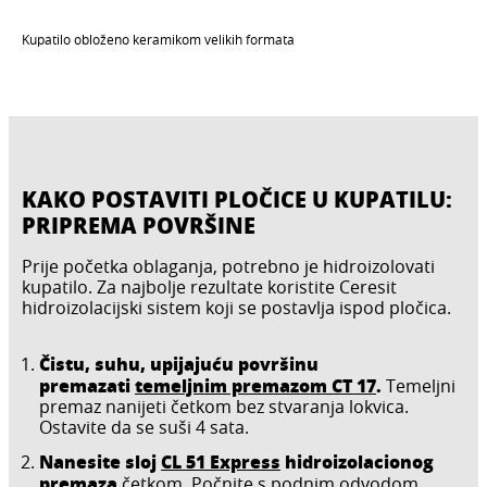
Kupatilo obloženo keramikom velikih formata
KAKO POSTAVITI PLOČICE U KUPATILU:
PRIPREMA POVRŠINE
Prije početka oblaganja, potrebno je hidroizolovati
kupatilo. Za najbolje rezultate koristite Ceresit
hidroizolacijski sistem koji se postavlja ispod pločica.
Čistu, suhu, upijajuću površinu
premazati
temeljnim premazom CT 17
.
Temeljni
premaz nanijeti četkom bez stvaranja lokvica.
Ostavite da se suši 4 sata.
Nanesite sloj
CL 51 Express
hidroizolacionog
premaza
četkom. Počnite s podnim odvodom,