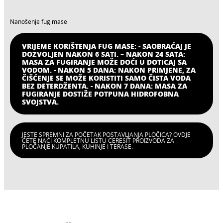
Nanošenje fug mase
VRIJEME KORIŠTENJA FUG MASE: - SAOBRAĆAJ JE
DOZVOLJEN NAKON 6 SATI. – NAKON 24 SATA:
MASA ZA FUGIRANJE MOŽE DOĆI U DOTICAJ SA
VODOM. - NAKON 5 DANA: NAKON PRIMJENE, ZA
ČIŠĆENJE SE MOŽE KORISTITI SAMO ČISTA VODA
BEZ DETERDŽENTA. - NAKON 7 DANA: MASA ZA
FUGIRANJE DOSTIŽE POTPUNA HIDROFOBNA
SVOJSTVA.
JESTE SPREMNI ZA POČETAK POSTAVLJANJA PLOČICA? OVDJE
ĆETE NAĆI KOMPLETNU LISTU CERESIT PROIZVODA ZA
PLOČANJE KUPATILA, KUHINJE I TERASE.