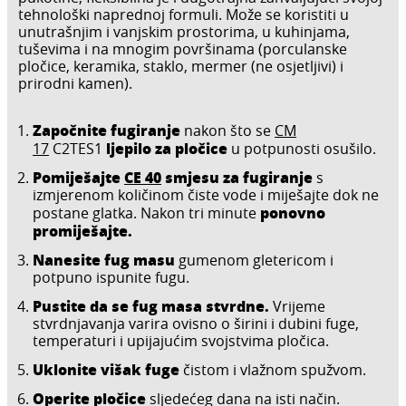
tehnološki naprednoj formuli. Može se koristiti u
unutrašnjim i vanjskim prostorima, u kuhinjama,
tuševima i na mnogim površinama (porculanske
pločice, keramika, staklo, mermer (ne osjetljivi) i
prirodni kamen).
Započnite fugiranje
nakon što se
CM
ljepilo za pločice
17
C2TES1
u potpunosti osušilo.
Pomiješajte
CE 40
smjesu za fugiranje
s
izmjerenom količinom čiste vode i miješajte dok ne
ponovno
postane glatka. Nakon tri minute
promiješajte.
Nanesite fug masu
gumenom gletericom i
potpuno ispunite fugu.
Pustite da se fug masa stvrdne.
Vrijeme
stvrdnjavanja varira ovisno o širini i dubini fuge,
temperaturi i upijajućim svojstvima pločica.
Uklonite višak fuge
čistom i vlažnom spužvom.
Operite pločice
sljedećeg dana na isti način.