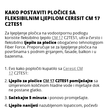
KAKO POSTAVITI PLOČICE SA
FLEKSIBILNIM LJEPILOM CERESIT CM 17
C2TES1
Za lijepljenje pločica na vodootpornu podlogu
koristite fleksibilno ljepilo
CM 17
C2TES1, ultra-čvrsto i
ljepilo za pločice
fleksibilno
obogaćeno tehnologijom
Fiber Force. Preporučuje se za lijepljenje pločica na
površinama s podnim grijanjem, fasade, balkon i u
bazenima.
Evo kako popločiti kupatilo sa
Ceresit CM
17
C2TES1:
Ljepilo za pločice
CM 17
C2TES1 pomiješajte
sa
izmjerenom količinom hladne vode i miješajte dok
ne postane glatko.
Sačekajte 5 minuta
i ponovo promiješajte.
Ljepilo nanijeti
nazubljenom lopaticom, počevši