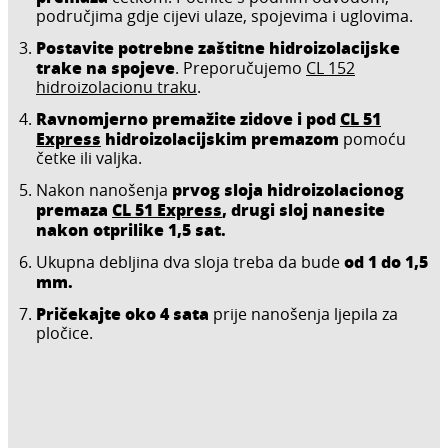
područjima gdje cijevi ulaze, spojevima i uglovima.
Postavite potrebne zaštitne hidroizolacijske
trake na spojeve
. Preporučujemo
CL 152
hidroizolacionu traku
.
Ravnomjerno premažite zidove i pod
CL 51
Express
hidroizolacijskim premazom
pomoću
četke ili valjka.
prvog sloja hidroizolacionog
Nakon nanošenja
premaza
CL 51 Express
, drugi sloj nanesite
nakon otprilike 1,5 sat.
od 1 do 1,5
Ukupna debljina dva sloja treba da bude
mm.
Pričekajte oko 4 sata
prije nanošenja ljepila za
pločice.